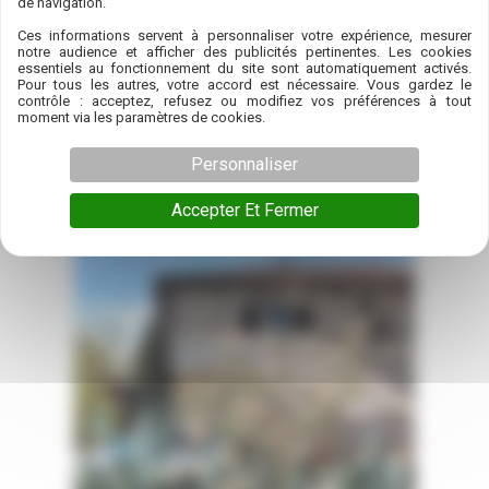
de navigation.
Ce que disent nos clients
Ces informations servent à personnaliser votre expérience, mesurer
notre audience et afficher des publicités pertinentes. Les cookies
essentiels au fonctionnement du site sont automatiquement activés.
Pour tous les autres, votre accord est nécessaire. Vous gardez le
contrôle : acceptez, refusez ou modifiez vos préférences à tout
moment via les paramètres de cookies.
Personnaliser
Nos derniers articles
Accepter Et Fermer