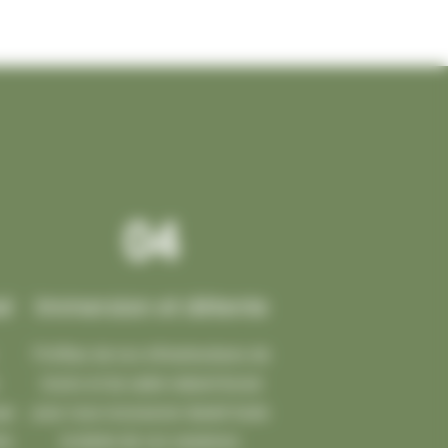
04
sé
Immersion et détente
Profitez de nos infrastructures de
loisirs et du cadre naturel boisé
que
pour vous ressourcer durant toute
ne.
la durée de vos vacances.