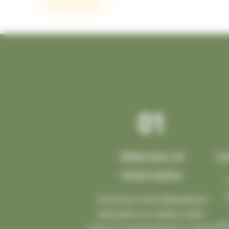
Contactez-Nous
01
Sélection et
Co
réservation
c
Choisissez votre hébergement
idéal parmi nos chalets, mobil-
pra