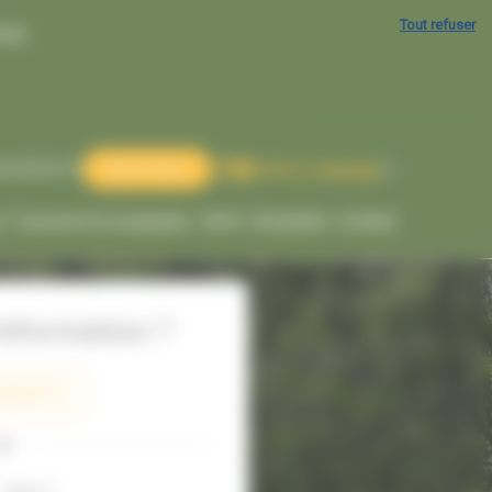
Tout refuser
use)
Select Language
▼
 62 09 25 13
Réservation
s
Tourisme & escapades
Tarifs
Actualités
Contact
nformation ?
2 09 25 13
ou