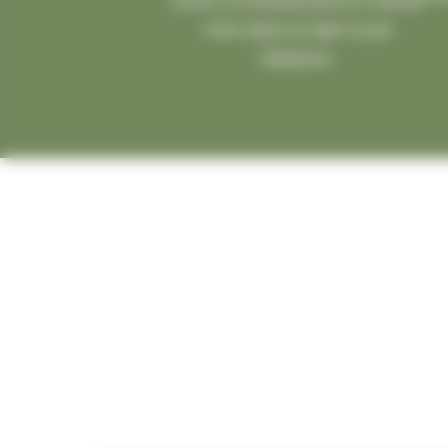
homes ou emplacements et validez
votre séjour en ligne ou par
téléphone.