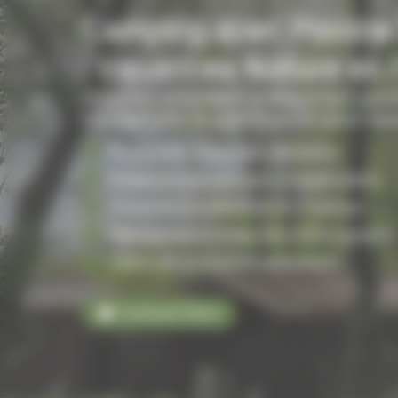
Camping avec Piscine
: Vacances Nature en 
Découvrez un domaine verdoyant avec piscine
hébergements de qualité pour un séjour repo
Piscine pour baignades relaxantes
Emplacements spacieux en pleine nature
Proximité immédiate de Vic-Fezensac
Hébergements variés tout confort garantis
Cadre calme, boisé et ressourçant
Contactez-Nous