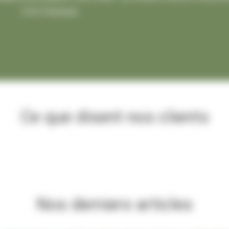
à Vic-Fezensac.
Ce que disent nos clients
Nos derniers articles