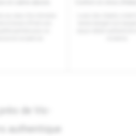
re et calme absolu
Confort et choix d’hé
ez au cœur d’un domaine
Louez des chalets, mobil
né et boisé offrant une
tentes bengali tout équip
uillité parfaite pour se
séjour alliant authenticité
sourcer en plein air.
moderne.
près de Vic-
s authentique