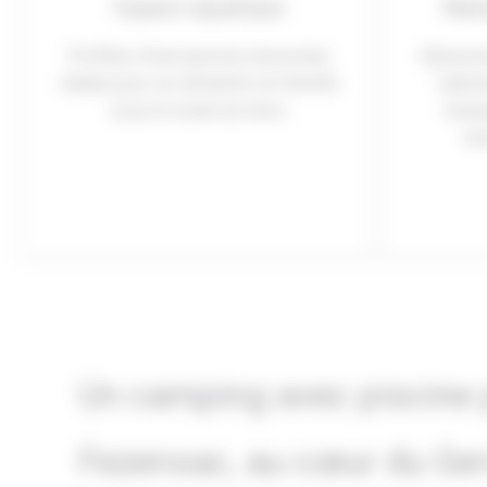
Espace aquatique
Natu
Profitez d’une piscine sécurisée,
Séjourn
idéale pour se rafraîchir en famille
vallon
sous le soleil du Gers.
tranq
res
Un camping avec piscine 
Fezensac, au cœur du Ger