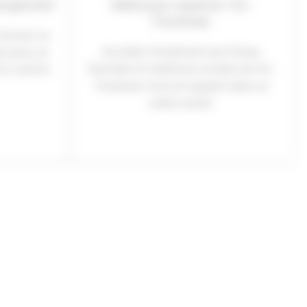
bergement
Idéal pour explorer Vic-
Fezensac
-homes ou
Accédez facilement aux ferias,
és pour un
festivals et traditions locales de Vic-
 et confort
Fezensac tout en logeant dans un
cadre serein.