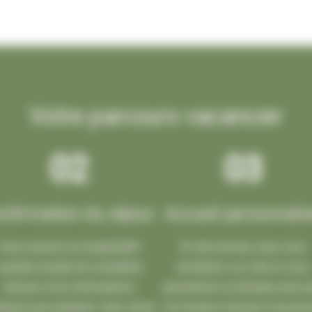
Votre parcours vacancier
02
03
nfirmation du séjour
Accueil personnali
Vous recevez un récapitulatif
À votre arrivée, nous vous
omplet incluant les modalités
remettons vos clés et vous
d’accès et les informations
présentons le domaine ainsi 
tiques pour préparer votre venue
les horaires d’accès à la pisci