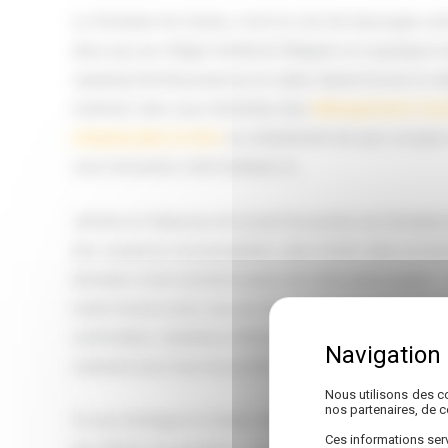
Le Domaine du Castex, c’est un coin de Gascogne com
deux pas du village médiéval d’Aignan et à quelques 
camping familial propose un cadre naturel boisé et va
vraiment. Que vous cherchiez des
hébergements inso
camping dans le Gers
ou simplement de quoi occuper 
vous trouverez votre bonheur ici.
Jérôme et Vanessa ont ouvert les portes du Domaine a
des vacances ressourçantes, sans chichi, dans un en
domaine s’est construit autour de cette philosophie —
mobil-homes avec vue sur la campagne, tentes Bengal
confortable, chambres d’hôtes et même un gîte pour le
vraiment pour tous les profils.
Nous utilisons des co
nos partenaires, de 
Ce qui distingue le Castex des campings classiques ?
Ces informations serv