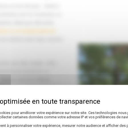
me on n’en fait plus… Niché à
kilomètres de Vic-Fezensac, ce
llonné, idéal pour décrocher
lites ou un emplacement de
les enfants entre deux siestes,
vec une idée simple : offrir
vironnement préservé. Le
 chalets sous les chênes,
i pour les amateurs de nature
s grands groupes. Il y en a
okies pour améliorer votre expérience sur notre site. Ces technologies nous 
collecter certaines données comme votre adresse IP et vos préférences de navi
 Une attention sincère portée
ent à personnaliser votre expérience, mesurer notre audience et afficher des p