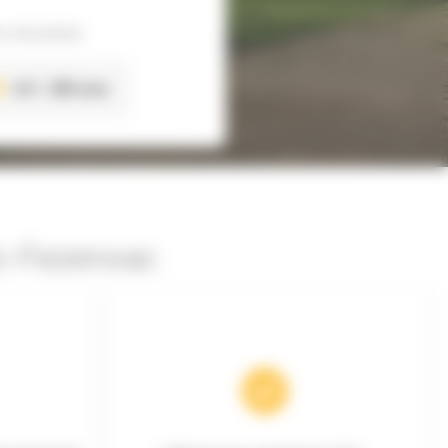
s sécurisées
4.8
285 avis
ic-Fezensac