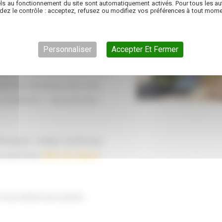
tes les morphologies de
ls au fonctionnement du site sont automatiquement activés. Pour tous les aut
dez le contrôle : acceptez, refusez ou modifiez vos préférences à tout mome
e restauration du soir sur
acements dont certains offrent
Personnaliser
Accepter Et Fermer
marche de qualité constante. Les
pements entretenus avec soin
s vacanciers — pas juste des
’Armagnac, villages médiévaux,
un œil à nos
idées de séjours
 vous attend avec plaisir.