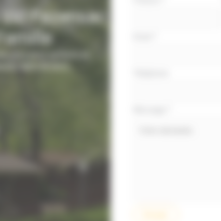
Prénom
*
 Vic-Fezensac
simple
avec
Famille
Email
*
téléphone
, jeux pour enfants et
sant dans le Gers.
Téléphone
Message
*
Envoyer