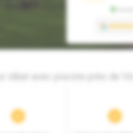
Donnée
ur idéal avec piscine près de V